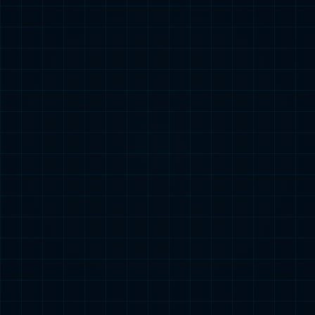
联系
选择语言
简体中文
繁体中文
English
关闭
首页
走进利维