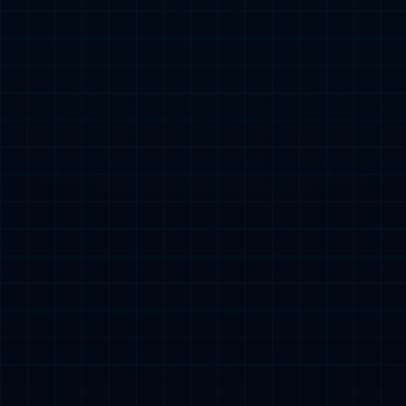
应用领域
通用设备
驱动机构监测
钢结构应力监测
钢丝绳缺陷监测
港口航运
集装箱码头设备
散货码头设备
港口设备设施能源管理
设备设施安全防护
煤炭矿山
井工矿作业设备监测
露天矿设备监测
选煤厂设备监测
石油化工