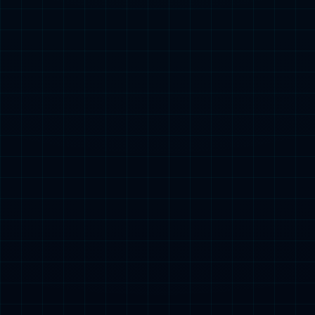
应用领域
通用设备
驱动机构监测
钢结构应力监测
钢丝绳缺陷监测
港口航运
集装箱码头设备
散货码头设备
港口设备设施能源管理
设备设施安全防护
煤炭矿山
井工矿作业设备监测
露天矿设备监测
选煤厂设备监测
石油化工