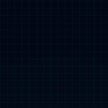
通用设备
驱动机构监测
钢结构应力监测
钢丝绳缺陷监测
港口航运
集装箱码头设备
散货码头设备
港口设备设施能源管理
设备设施安全防护
煤炭矿山
井工矿作业设备监测
露天矿设备监测
选煤厂设备监测
石油化工
机泵类设备监测
油气化工设备设施安全防护
电力能源
旋转动设备预测性维护