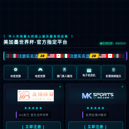
青电 栾川 瑞客佳 华澳 纽威 光谷 金字 富诺 巨勒 炬神 霍尔斯 
创 和夏 艾罗 金实 美焕 普莱 康远 嘉宝 国光 比亚迪 恒安 卓然 
万红 万申 天邦达 江西 圣维 佳悦 因格 纵达 新丝路 一品红
简体中文
简体中文
繁体中文
English
首页
走进利维
企业文化