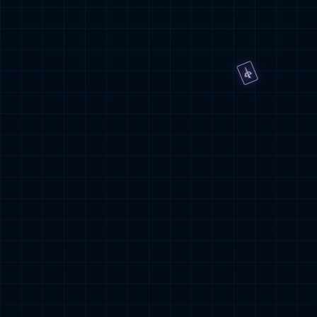
企业文化
企业架构
产品中心
传感器产品
边缘智能监测
智能运维系统
安全防护设备
矿安/化安设备