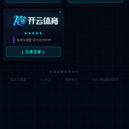
企业架构
产品中心
传感器产品
边缘智能监测
智能运维系统
安全防护设备
矿安/化安设备
应用领域