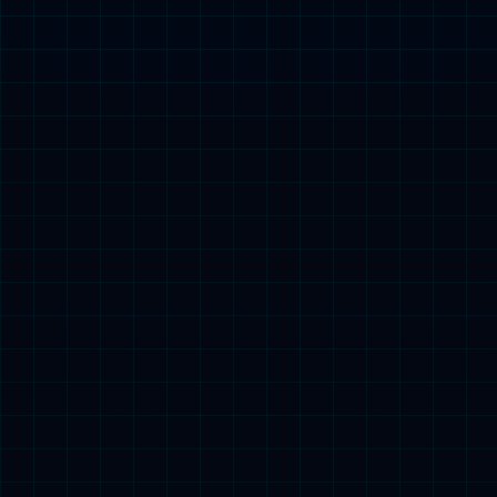
机泵类设备监测
油气化工设备设施安全防护
电力能源
旋转动设备预测性维护
电流监测
服务中心
精准诊断
服务保障
利维诊断箱
公司动态
公司新闻