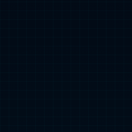
电流监测
服务中心
精准诊断
服务保障
利维诊断箱
公司动态
公司新闻
行业新闻