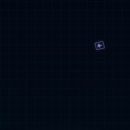
通用设备
驱动机构监测
钢结构应力监测
钢丝绳缺陷监测
港口航运
集装箱码头设备
散货码头设备
港口设备设施能源管理
设备设施安全防护
煤炭矿山
井工矿作业设备监测
露天矿设备监测
选煤厂设备监测
石油化工
机泵类设备监测
油气化工设备设施安全防护
电力能源
旋转动设备预测性维护