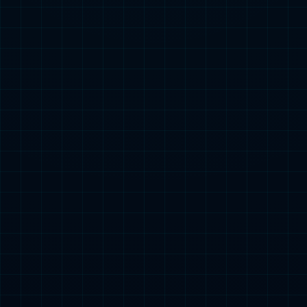
首页
走进利维
企业文化
企业架构
产品中心
传感器产品
边缘智能监测
智能运维系统