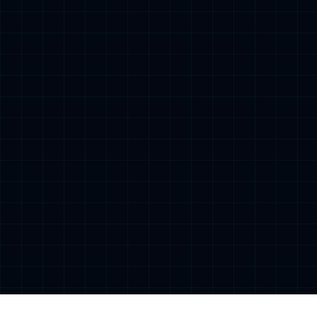
公司新闻
行业新闻
联系
选择语言
简体中文
繁体中文
English