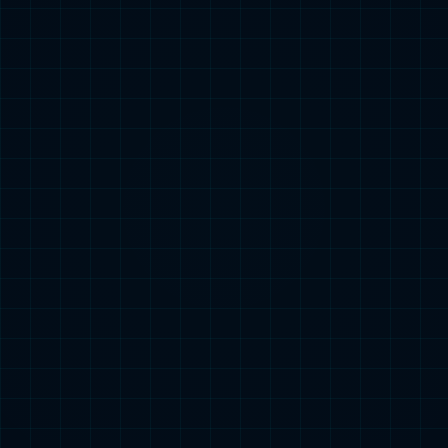
联系
选择语言
简体中文
繁体中文
English
关闭