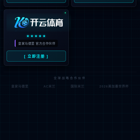
企业架构
产品中心
传感器产品
边缘智能监测
智能运维系统
安全防护设备
矿安/化安设备
应用领域