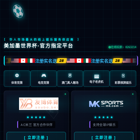
青电 栾川 瑞客佳 华澳 纽威 光谷 金字 富诺 巨勒 炬神 霍尔斯 
创 和夏 艾罗 金实 美焕 普莱 康远 嘉宝 国光 比亚迪 恒安 卓然 
万红 万申 天邦达 江西 圣维 佳悦 因格 纵达 新丝路 一品红
简体中文
简体中文
繁体中文
English
首页
走进利维
企业文化