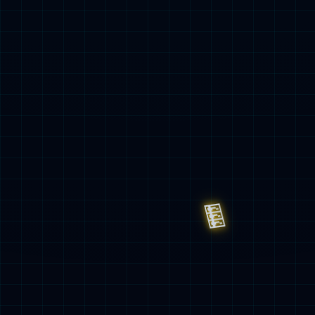
选煤厂设备监测
石油化工
机泵类设备监测
油气化工设备设施安全防护
电力能源
旋转动设备预测性维护
电流监测
服务中心
精准诊断
服务保障
利维诊断箱
公司动态