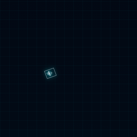
通用设备
驱动机构监测
钢结构应力监测
钢丝绳缺陷监测
港口航运
集装箱码头设备
散货码头设备
港口设备设施能源管理
设备设施安全防护
煤炭矿山
井工矿作业设备监测
露天矿设备监测
选煤厂设备监测
石油化工
机泵类设备监测
油气化工设备设施安全防护
电力能源
旋转动设备预测性维护