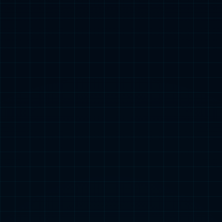
电流监测
服务中心
精准诊断
服务保障
利维诊断箱
公司动态
公司新闻
行业新闻