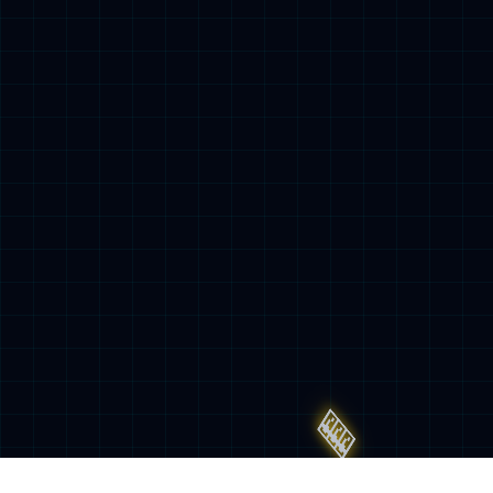
公司新闻
行业新闻
联系
选择语言
简体中文
繁体中文
English