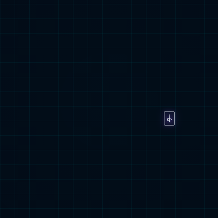
联系
选择语言
简体中文
繁体中文
English
关闭
首页
走进利维