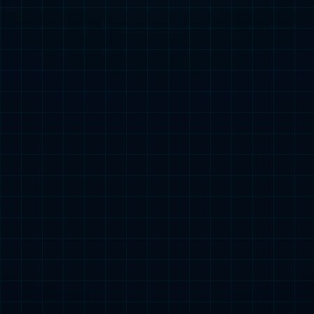
企业文化
企业架构
产品中心
传感器产品
边缘智能监测
智能运维系统
安全防护设备
矿安/化安设备