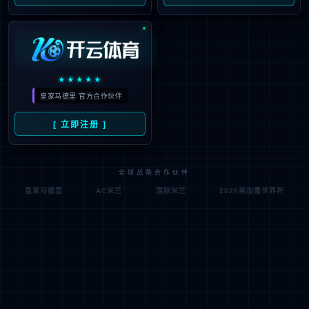
企业架构
产品中心
传感器产品
边缘智能监测
智能运维系统
安全防护设备
矿安/化安设备
应用领域